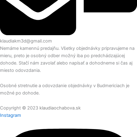
klaudiakm3d@gmail.com
Nemáme kamennú predajňu. Všetky objednávky pripravujeme na
mieru, preto je osobný odber možný iba po predchádzajúcej
dohode. Stačí nám zavolať alebo napísať a dohodneme si čas aj
miesto odovzdania.
Osobné stretnutie a odovzdanie objednávky v Budmericiach je
možné po dohode.
Copyright © 2023
klaudiaochabova.sk
Instagram