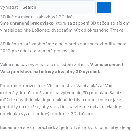
Vyhľadať
3D tlač na mieru - zákazková 3D tlač
Sme
chránené pracovisko
, ktoré sa zaoberá 3D tlačou so sídlom
v malej dedinke Lošonec, dvadsať minút od okresného Trnava.
3D tlačou sa už zaoberáme dlho a preto sme sa rozhodli v marci
2023 požiadať o chránené pracovisko.
Veľmi nás baví vytvárať a plniť ľudom želania.
Vieme premeniť
Vašu predstavu na hotový a kvalitný 3D výrobok.
Ponúkame konzultácie. Vieme prísť za Vami a ukázať Vám
materiály, ktoré používame na vytvorenie 3D produktu. Sami si
môžete chytiť do vlastných rúk materiály a donesieme nejaké
produkty na ukážku, aby ste videli na vlastné oči a na vlastný
dotyk ako vyzerá hotový produkt z 3D tlačiarne.
Budeme sa s Vami prechádzať jednotlivé kroky, k tomu, aby ste aj