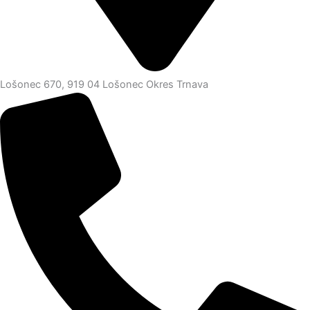
Lošonec 670, 919 04 Lošonec Okres Trnava