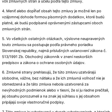
vôli zmluvných strán a účelu podľa tejto zmluvy.
4. Meniť alebo dopĺňať obsah tejto zmluvy je možné len po
vzájomnej dohode formou písomných dodatkov, ktoré budú
platné, ak budú podpísané oprávnenými zástupcami oboch
zmluvných strán.
5. Vo všetkých ostatných otázkach, výslovne neupravených
touto zmluvou sa postupuje podľa právneho poriadku
Slovenskej republiky, najmä príslušných ustanovení zákona č.
513/1991 Zb. Obchodný zákonník v znení neskorších
predpisov a zákona o ochrane osobných údajov.
6. Zmluvné strany prehlasujú, že túto zmluvu uzatvárajú
slobodne, vážne, bez nátlaku a že ich zmluvná voľnosť nie je
obmedzená a že táto zmluva nebola uzatvorená za
nevýhodných podmienok alebo v tiesni, že si ju riadne prečítali,
jej obsahu porozumeli a na znak jej súhlasu s jej obsahom
pripájajú svoje vlastnoručné podpisy.
7. Táto zmluva je vyhotovená v dvoch vyhotoveniach, z ktorých