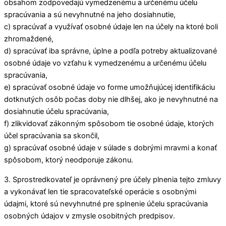
obsahom zodpovedajú vymedzenému a určenému účelu
spracúvania a sú nevyhnutné na jeho dosiahnutie,
c) spracúvať a využívať osobné údaje len na účely na ktoré boli
zhromaždené,
d) spracúvať iba správne, úplne a podľa potreby aktualizované
osobné údaje vo vzťahu k vymedzenému a určenému účelu
spracúvania,
e) spracúvať osobné údaje vo forme umožňujúcej identifikáciu
dotknutých osôb počas doby nie dlhšej, ako je nevyhnutné na
dosiahnutie účelu spracúvania,
f) zlikvidovať zákonným spôsobom tie osobné údaje, ktorých
účel spracúvania sa skončil,
g) spracúvať osobné údaje v súlade s dobrými mravmi a konať
spôsobom, ktorý neodporuje zákonu.
3. Sprostredkovateľ je oprávnený pre účely plnenia tejto zmluvy
a vykonávať len tie spracovateľské operácie s osobnými
údajmi, ktoré sú nevyhnutné pre splnenie účelu spracúvania
osobných údajov v zmysle osobitných predpisov.