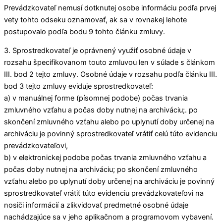
Prevádzkovateľ nemusí dotknutej osobe informáciu podľa prvej
vety tohto odseku oznamovať, ak sa v rovnakej lehote
postupovalo podľa bodu 9 tohto článku zmluvy.
3. Sprostredkovateľ je oprávnený využiť osobné údaje v
rozsahu špecifikovanom touto zmluvou len v súlade s článkom
III. bod 2 tejto zmluvy. Osobné údaje v rozsahu podľa článku III.
bod 3 tejto zmluvy eviduje sprostredkovateľ:
a) v manuálnej forme (písomnej podobe) počas trvania
zmluvného vzťahu a počas doby nutnej na archiváciu;. po
skončení zmluvného vzťahu alebo po uplynutí doby určenej na
archiváciu je povinný sprostredkovateľ vrátiť celú túto evidenciu
prevádzkovateľovi,
b) v elektronickej podobe počas trvania zmluvného vzťahu a
počas doby nutnej na archiváciu; po skončení zmluvného
vzťahu alebo po uplynutí doby určenej na archiváciu je povinný
sprostredkovateľ vrátiť túto evidenciu prevádzkovateľovi na
nosiči informácií a zlikvidovať predmetné osobné údaje
nachádzajúce sa v jeho aplikačnom a programovom vybavení.