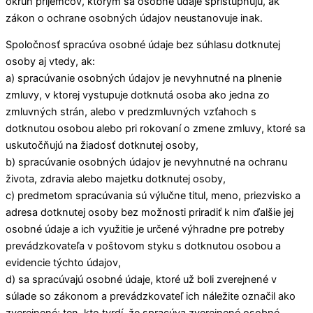
okruh príjemcov, ktorým sa osobné údaje sprístupňujú, ak
zákon o ochrane osobných údajov neustanovuje inak.
Spoločnosť spracúva osobné údaje bez súhlasu dotknutej
osoby aj vtedy, ak:
a) spracúvanie osobných údajov je nevyhnutné na plnenie
zmluvy, v ktorej vystupuje dotknutá osoba ako jedna zo
zmluvných strán, alebo v predzmluvných vzťahoch s
dotknutou osobou alebo pri rokovaní o zmene zmluvy, ktoré sa
uskutočňujú na žiadosť dotknutej osoby,
b) spracúvanie osobných údajov je nevyhnutné na ochranu
života, zdravia alebo majetku dotknutej osoby,
c) predmetom spracúvania sú výlučne titul, meno, priezvisko a
adresa dotknutej osoby bez možnosti priradiť k nim ďalšie jej
osobné údaje a ich využitie je určené výhradne pre potreby
prevádzkovateľa v poštovom styku s dotknutou osobou a
evidencie týchto údajov,
d) sa spracúvajú osobné údaje, ktoré už boli zverejnené v
súlade so zákonom a prevádzkovateľ ich náležite označil ako