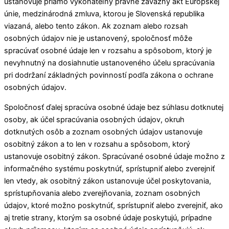
ustanovuje priamo vykonateľný právne záväzný akt Európskej
únie, medzinárodná zmluva, ktorou je Slovenská republika
viazaná, alebo tento zákon. Ak zoznam alebo rozsah
osobných údajov nie je ustanovený, spoločnosť môže
spracúvať osobné údaje len v rozsahu a spôsobom, ktorý je
nevyhnutný na dosiahnutie ustanoveného účelu spracúvania
pri dodržaní základných povinností podľa zákona o ochrane
osobných údajov.
Spoločnosť ďalej spracúva osobné údaje bez súhlasu dotknutej
osoby, ak účel spracúvania osobných údajov, okruh
dotknutých osôb a zoznam osobných údajov ustanovuje
osobitný zákon a to len v rozsahu a spôsobom, ktorý
ustanovuje osobitný zákon. Spracúvané osobné údaje možno z
informačného systému poskytnúť, sprístupniť alebo zverejniť
len vtedy, ak osobitný zákon ustanovuje účel poskytovania,
sprístupňovania alebo zverejňovania, zoznam osobných
údajov, ktoré možno poskytnúť, sprístupniť alebo zverejniť, ako
aj tretie strany, ktorým sa osobné údaje poskytujú, prípadne