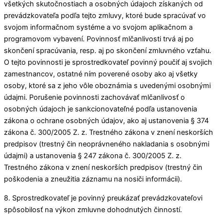
všetkých skutočnostiach a osobných údajoch získaných od
prevádzkovateľa podľa tejto zmluvy, ktoré bude spracúvať vo
svojom informačnom systéme a vo svojom aplikačnom a
programovom vybavení. Povinnosť mlčanlivosti trvá aj po
skončení spracúvania, resp. aj po skončení zmluvného vzťahu.
O tejto povinnosti je sprostredkovateľ povinný poučiť aj svojich
zamestnancov, ostatné ním poverené osoby ako aj všetky
osoby, ktoré sa z jeho vôle oboznámia s uvedenými osobnými
údajmi. Porušenie povinnosti zachovávať mlčanlivosť o
osobných údajoch je sankcionovateľné podľa ustanovenia
zákona o ochrane osobných údajov, ako aj ustanovenia § 374
zákona č. 300/2005 Z. z. Trestného zákona v znení neskorších
predpisov (trestný čin neoprávneného nakladania s osobnými
údajmi) a ustanovenia § 247 zákona č. 300/2005 Z. z.
Trestného zákona v znení neskorších predpisov (trestný čin
poškodenia a zneužitia záznamu na nosiči informácii).
8. Sprostredkovateľ je povinný preukázať prevádzkovateľovi
spôsobilosť na výkon zmluvne dohodnutých činností.