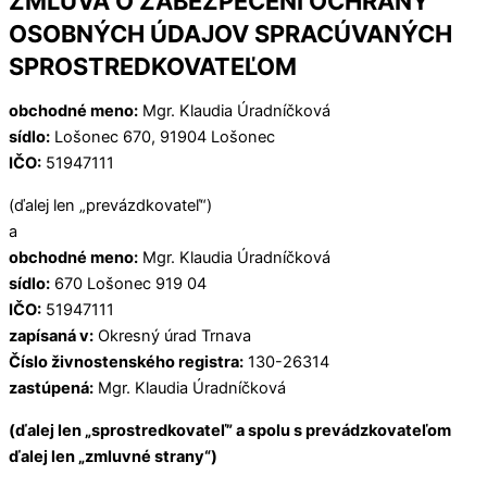
ZMLUVA O ZABEZPEČENÍ OCHRANY
OSOBNÝCH ÚDAJOV SPRACÚVANÝCH
SPROSTREDKOVATEĽOM
obchodné meno:
Mgr. Klaudia Úradníčková
sídlo:
Lošonec 670, 91904 Lošonec
IČO:
51947111
(ďalej len „prevázdkovateľ“)
a
obchodné meno:
Mgr. Klaudia Úradníčková
sídlo:
670 Lošonec 919 04
IČO:
51947111
zapísaná v:
Okresný úrad Trnava
Číslo živnostenského registra:
130-26314
zastúpená:
Mgr. Klaudia Úradníčková
(ďalej len „sprostredkovateľ” a spolu s prevádzkovateľom
ďalej len „zmluvné strany“)