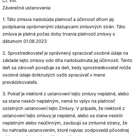
Čl. VIII.
Záverečné ustanovenia
1. Táto zmluva nadobúda platnosť a účinnosť dňom jej
podpísania oprávnenými zástupcami zmluvných strán. Táto
zmluva je platná počas doby trvania platnosti zmluvy s
dátumom 01.08.2023
2. Sprostredkovateľ je oprávnený spracúvať osobné údaje na
základe tejto zmluvy odo dňa nadobudnutia jej účinnosti. Tento
deň sa zároveň považuje za deň, kedy sprostredkovateľ môže
osobné údaje dotknutých osôb spracúvať v mene
prevádzkovateľa.
3. Pokiaľ je niektoré z ustanovení tejto zmluvy neplatné, alebo
sa stane neskôr neplatným, nemá to vplyv na platnosť
ostatných ustanovení tejto Zmluvy. V prípade, že niektoré z
ustanovení tejto zmluvy je neplatné, alebo sa stane neskôr
neplatným alebo neúčinným, zaväzujú sa zmluvné strany, že
ho nahradia ustanovením, ktoré najviac zodpovedá pôvodnej