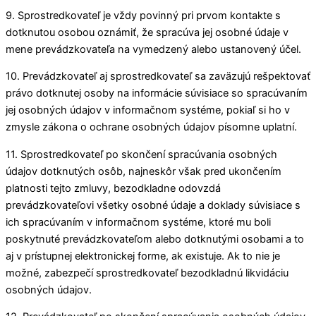
9. Sprostredkovateľ je vždy povinný pri prvom kontakte s
dotknutou osobou oznámiť, že spracúva jej osobné údaje v
mene prevádzkovateľa na vymedzený alebo ustanovený účel.
10. Prevádzkovateľ aj sprostredkovateľ sa zaväzujú rešpektovať
právo dotknutej osoby na informácie súvisiace so spracúvaním
jej osobných údajov v informačnom systéme, pokiaľ si ho v
zmysle zákona o ochrane osobných údajov písomne uplatní.
11. Sprostredkovateľ po skončení spracúvania osobných
údajov dotknutých osôb, najneskôr však pred ukončením
platnosti tejto zmluvy, bezodkladne odovzdá
prevádzkovateľovi všetky osobné údaje a doklady súvisiace s
ich spracúvaním v informačnom systéme, ktoré mu boli
poskytnuté prevádzkovateľom alebo dotknutými osobami a to
aj v prístupnej elektronickej forme, ak existuje. Ak to nie je
možné, zabezpečí sprostredkovateľ bezodkladnú likvidáciu
osobných údajov.