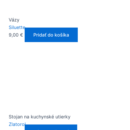
Vázy
Siluette
9,00
€
Pridať do košíka
Tento
produkt
má
viacero
variantov.
Možnosti
si
môžete
vybrať
na
Stojan na kuchynské utierky
stránke
Zlatorol
produktu.