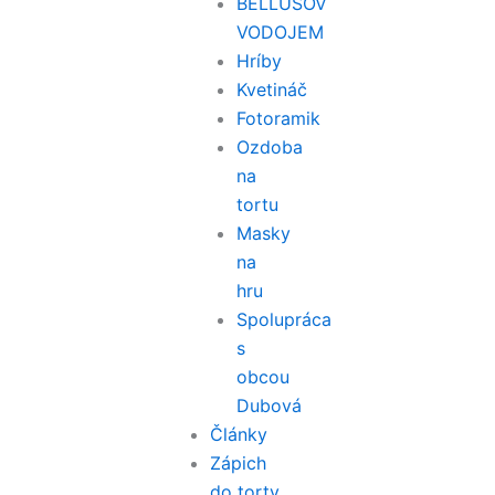
BELLUŠOV
VODOJEM
Hríby
Kvetináč
Fotoramik
Ozdoba
na
tortu
Masky
na
hru
Spolupráca
s
obcou
Dubová
Články
Zápich
do torty