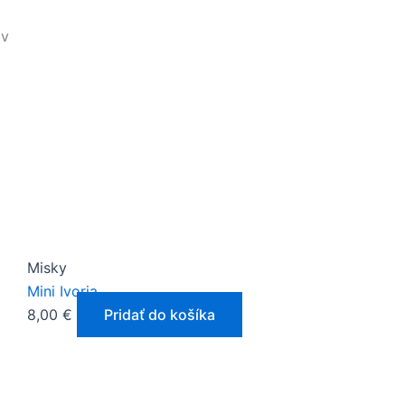
Zoradené
ov
podľa
najnovších
Misky
Mini Ivoria
8,00
€
Pridať do košíka