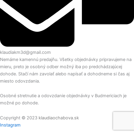
klaudiakm3d@gmail.com
Nemáme kamennú predajňu. Všetky objednávky pripravujeme na
mieru, preto je osobný odber možný iba po predchádzajúcej
dohode. Stačí nám zavolať alebo napísať a dohodneme si čas aj
miesto odovzdania.
Osobné stretnutie a odovzdanie objednávky v Budmericiach je
možné po dohode.
Copyright © 2023
klaudiaochabova.sk
Instagram