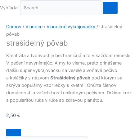
Vyhľadať
Domov
/
Vianoce
/
Vianočné vykrajovačky
/ strašidelný
pôvab
strašidelný pôvab
Kreativita a tvorivosť je bezhraničná a to v každom remesle.
V pečení nevynímajúc. A my to vieme, preto prinášame
ďalšiu super vykrajovačku na veselé a voňavé pečivo
a koláčiky s názvom
Strašidelný pôvab
pod ktorým sa
skrýva populárny vzor lebky s kvetmi. Ohúrte členov
domácností a vašich hostí unikátnym pečivom. Držíme krok
s popularitou ruka v ruke so zdravou planétou.
2,50
€