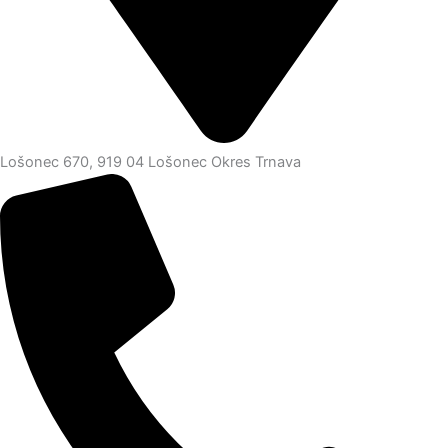
Lošonec 670, 919 04 Lošonec Okres Trnava