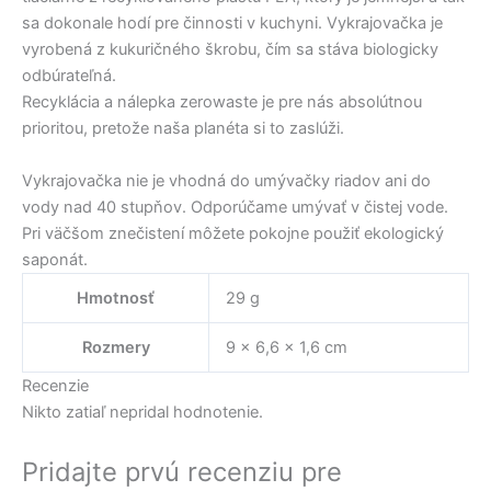
sa dokonale hodí pre činnosti v kuchyni. Vykrajovačka je
vyrobená z kukuričného škrobu, čím sa stáva biologicky
odbúrateľná.
Recyklácia a nálepka zerowaste je pre nás absolútnou
prioritou, pretože naša planéta si to zaslúži.
Vykrajovačka nie je vhodná do umývačky riadov ani do
vody nad 40 stupňov. Odporúčame umývať v čistej vode.
Pri väčšom znečistení môžete pokojne použiť ekologický
saponát.
Hmotnosť
29 g
Rozmery
9 × 6,6 × 1,6 cm
Recenzie
Nikto zatiaľ nepridal hodnotenie.
Pridajte prvú recenziu pre