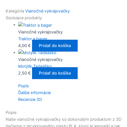
Kategória
Vianočné vykrajovačky
Súvisiace produkty
Vianočné vykrajovačky
Traktor a bager
4,00
€
Pridať do košíka
Vianočné vykrajovačky
Motýlik Tadeáško
2,50
€
Pridať do košíka
Popis
Ďalšie informácie
Recenzie (0)
Popis:
Naše vianočné vykrajovačky sú dokonalým produktom z 3D
tlačiarne z recyklovaného plastu PLA, ktorý je jemnejší a tak