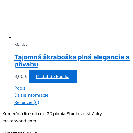
Masky
Tajomná škraboška plná elegancie a
pôvabu
6,00
€
Pridať do košíka
Popis
Ďalšie informácie
Recenzie (0)
Komerčná licencia od
3Diplopia Studio zo stránky
makerworld.com