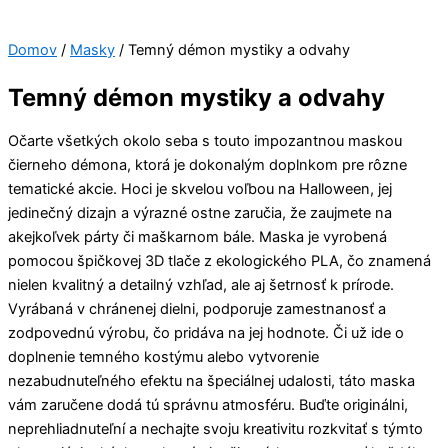
Domov
/
Masky
/ Temný démon mystiky a odvahy
Temný démon mystiky a odvahy
Očarte všetkých okolo seba s touto impozantnou maskou
čierneho démona, ktorá je dokonalým doplnkom pre rôzne
tematické akcie. Hoci je skvelou voľbou na Halloween, jej
jedinečný dizajn a výrazné ostne zaručia, že zaujmete na
akejkoľvek párty či maškarnom bále. Maska je vyrobená
pomocou špičkovej 3D tlače z ekologického PLA, čo znamená
nielen kvalitný a detailný vzhľad, ale aj šetrnosť k prírode.
Vyrábaná v chránenej dielni, podporuje zamestnanosť a
zodpovednú výrobu, čo pridáva na jej hodnote. Či už ide o
doplnenie temného kostýmu alebo vytvorenie
nezabudnuteľného efektu na špeciálnej udalosti, táto maska
vám zaručene dodá tú správnu atmosféru. Buďte originálni,
neprehliadnuteľní a nechajte svoju kreativitu rozkvitať s týmto