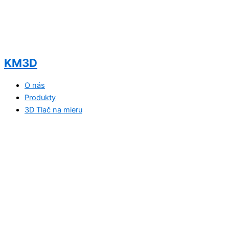
KM3D
O nás
Produkty
3D Tlač na mieru