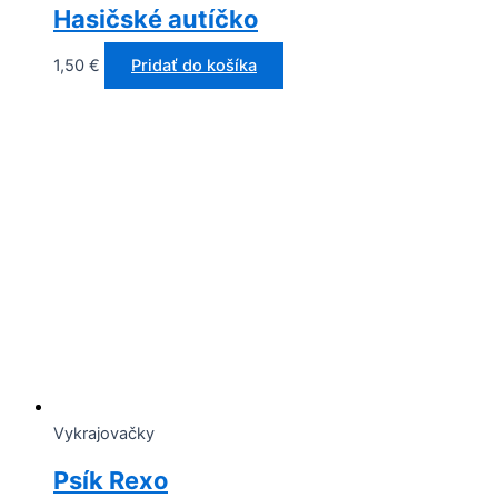
Hasičské autíčko
1,50
€
Pridať do košíka
Vykrajovačky
Psík Rexo