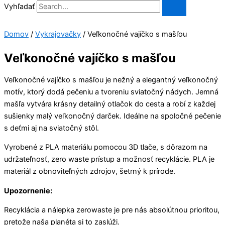
Vyhľadať
Domov
/
Vykrajovačky
/ Veľkonočné vajíčko s mašľou
Veľkonočné vajíčko s mašľou
Veľkonočné vajíčko s mašľou je nežný a elegantný veľkonočný
motív, ktorý dodá pečeniu a tvoreniu sviatočný nádych. Jemná
mašľa vytvára krásny detailný otlačok do cesta a robí z každej
sušienky malý veľkonočný darček. Ideálne na spoločné pečenie
s deťmi aj na sviatočný stôl.
Vyrobené z PLA materiálu pomocou 3D tlače, s dôrazom na
udržateľnosť, zero waste prístup a možnosť recyklácie. PLA je
materiál z obnoviteľných zdrojov, šetrný k prírode.
Upozornenie:
Recyklácia a nálepka zerowaste je pre nás absolútnou prioritou,
pretože naša planéta si to zaslúži.