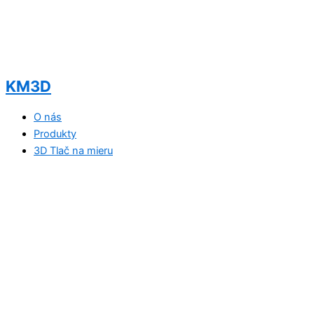
KM3D
O nás
Produkty
3D Tlač na mieru