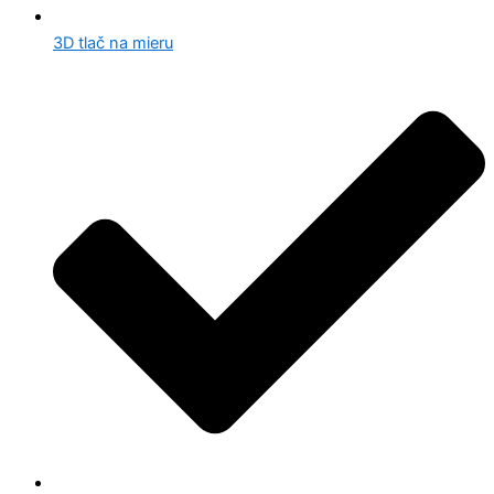
3D tlač na mieru