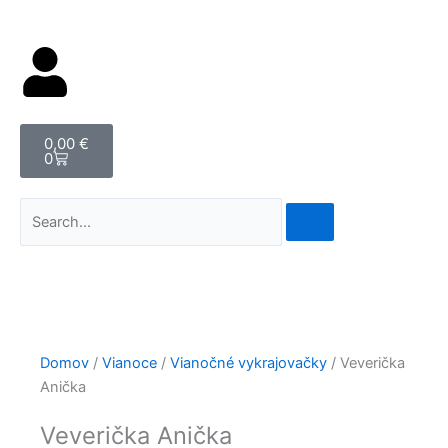
Cart
0,00
€
0
Vyhľadať
Domov
/
Vianoce
/
Vianočné vykrajovačky
/ Veverička
Anička
Veverička Anička