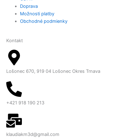
Doprava
Možnosti platby
Obchodné podmienky
Kontakt
Lošonec 670, 919 04 Lošonec Okres Trnava
+421 918 190 213
klaudiakm3d@gmail.com