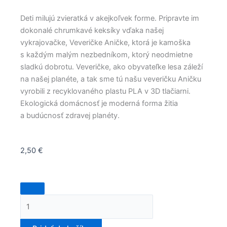
Deti milujú zvieratká v akejkoľvek forme. Pripravte im
dokonalé chrumkavé keksíky vďaka našej
vykrajovačke, Veveričke Aničke, ktorá je kamoška
s každým malým nezbedníkom, ktorý neodmietne
sladkú dobrotu. Veveričke, ako obyvateľke lesa záleží
na našej planéte, a tak sme tú našu veveričku Aničku
vyrobili z recyklovaného plastu PLA v 3D tlačiarni.
Ekologická domácnosť je moderná forma žitia
a budúcnosť zdravej planéty.
2,50
€
množstvo
Veverička
Anička