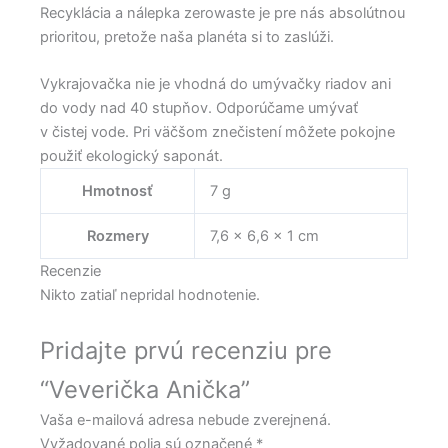
Recyklácia a nálepka zerowaste je pre nás absolútnou
prioritou, pretože naša planéta si to zaslúži.
Vykrajovačka nie je vhodná do umývačky riadov ani
do vody nad 40 stupňov. Odporúčame umývať
v čistej vode. Pri väčšom znečistení môžete pokojne
použiť ekologický saponát.
Hmotnosť
7 g
Rozmery
7,6 × 6,6 × 1 cm
Recenzie
Nikto zatiaľ nepridal hodnotenie.
Pridajte prvú recenziu pre
“Veverička Anička”
Vaša e-mailová adresa nebude zverejnená.
Vyžadované polia sú označené
*