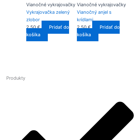
Vianočné vykrajovačky
Vianočné vykrajovačky
Vykrajovačka zelený
Vianočný anjel s
zlobor
krídlami
2,50
€
Pridať do
2,50
€
Pridať do
košíka
košíka
Produkty