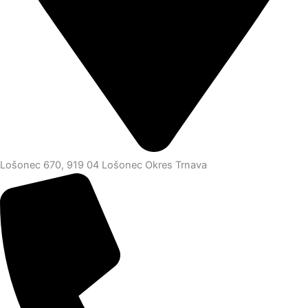
Lošonec 670, 919 04 Lošonec Okres Trnava