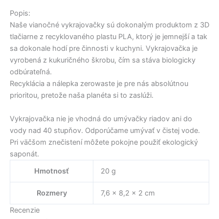
Popis:
Naše vianočné vykrajovačky sú dokonalým produktom z 3D
tlačiarne z recyklovaného plastu PLA, ktorý je jemnejší a tak
sa dokonale hodí pre činnosti v kuchyni. Vykrajovačka je
vyrobená z kukuričného škrobu, čím sa stáva biologicky
odbúrateľná.
Recyklácia a nálepka zerowaste je pre nás absolútnou
prioritou, pretože naša planéta si to zaslúži.
Vykrajovačka nie je vhodná do umývačky riadov ani do
vody nad 40 stupňov. Odporúčame umývať v čistej vode.
Pri väčšom znečistení môžete pokojne použiť ekologický
saponát.
Hmotnosť
20 g
Rozmery
7,6 × 8,2 × 2 cm
Recenzie