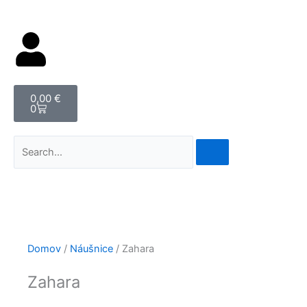
Cart
0,00
€
0
Vyhľadať
Domov
/
Náušnice
/ Zahara
Zahara