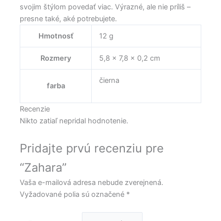
svojim štýlom povedať viac. Výrazné, ale nie príliš –
presne také, aké potrebujete.
Hmotnosť
12 g
Rozmery
5,8 × 7,8 × 0,2 cm
čierna
farba
Recenzie
Nikto zatiaľ nepridal hodnotenie.
Pridajte prvú recenziu pre
“Zahara”
Vaša e-mailová adresa nebude zverejnená.
Vyžadované polia sú označené
*