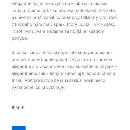
Elegantné, tajomné a výrazné – také sú náušnice
Zahara
. Čierna farba im dodáva nadčasový charakter
a univerzálnosť, zatiaľ čo pôsobivý folklórny vzor robí
z každého páru malý šperk, ktorý upúta. Tvar kvapky
lichotí tvaru tváre a krásne sa hojdá pri každom
pohybe.
S náušnicami Zahara si doprajete sebavedomie bez
pompéznosti– budete pôsobiť výrazne, no zároveň
elegantne a s vkusom. Hodia sa ku každému štýlu – k
elegantnému saku, letným šatám aj k jednoduchému
tričku. Pretože každá žena si zaslúži nosiť niečo
výnimočné, čo ju vystihuje.
6,50
€
množstvo