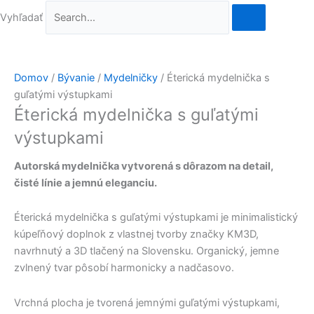
Vyhľadať
Domov
/
Bývanie
/
Mydelničky
/ Éterická mydelnička s
guľatými výstupkami
Éterická mydelnička s guľatými
výstupkami
Autorská mydelnička vytvorená s dôrazom na detail,
čisté línie a jemnú eleganciu.
Éterická mydelnička s guľatými výstupkami je minimalistický
kúpeľňový doplnok z vlastnej tvorby značky KM3D,
navrhnutý a 3D tlačený na Slovensku. Organický, jemne
zvlnený tvar pôsobí harmonicky a nadčasovo.
Vrchná plocha je tvorená jemnými guľatými výstupkami,