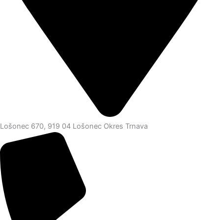
Lošonec 670, 919 04 Lošonec Okres Trnava