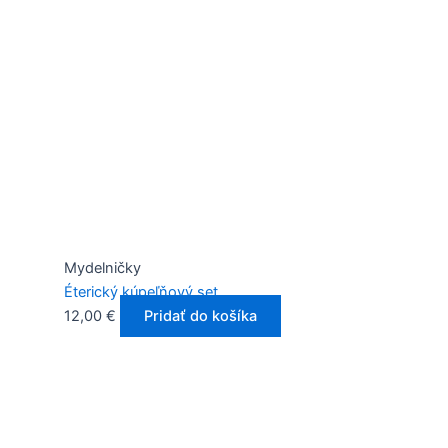
Mydelničky
Éterický kúpeľňový set
12,00
€
Pridať do košíka