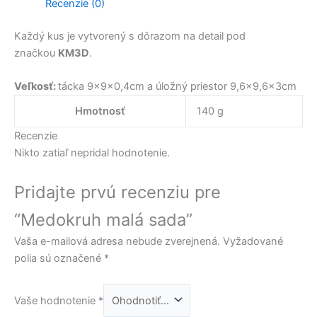
Recenzie (0)
Každý kus je vytvorený s dôrazom na detail pod
značkou
KM3D
.
Veľkosť:
tácka 9x9x0,4cm a úložný priestor 9,6×9,6x3cm
Hmotnosť
140 g
Recenzie
Nikto zatiaľ nepridal hodnotenie.
Pridajte prvú recenziu pre
“Medokruh malá sada”
Vaša e-mailová adresa nebude zverejnená.
Vyžadované
polia sú označené
*
Vaše hodnotenie
*