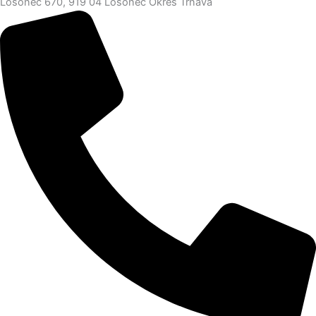
Lošonec 670, 919 04 Lošonec Okres Trnava