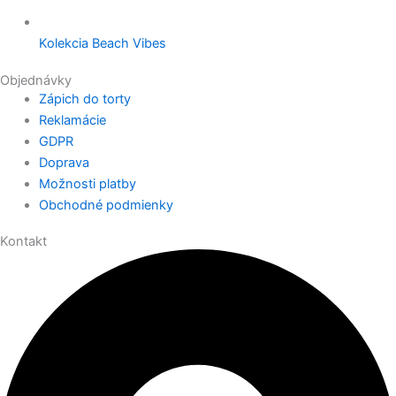
Kolekcia Beach Vibes
Objednávky
Zápich do torty
Reklamácie
GDPR
Doprava
Možnosti platby
Obchodné podmienky
Kontakt