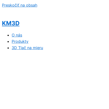
Preskočiť na obsah
KM3D
O nás
Produkty
3D Tlač na mieru