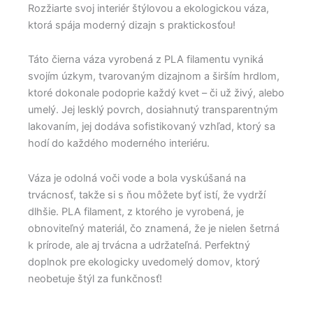
Rozžiarte svoj interiér štýlovou a ekologickou váza,
ktorá spája moderný dizajn s praktickosťou!
Táto čierna váza vyrobená z PLA filamentu vyniká
svojím úzkym, tvarovaným dizajnom a širším hrdlom,
ktoré dokonale podoprie každý kvet – či už živý, alebo
umelý. Jej lesklý povrch, dosiahnutý transparentným
lakovaním, jej dodáva sofistikovaný vzhľad, ktorý sa
hodí do každého moderného interiéru.
Váza je odolná voči vode a bola vyskúšaná na
trvácnosť, takže si s ňou môžete byť istí, že vydrží
dlhšie. PLA filament, z ktorého je vyrobená, je
obnoviteľný materiál, čo znamená, že je nielen šetrná
k prírode, ale aj trvácna a udržateľná. Perfektný
doplnok pre ekologicky uvedomelý domov, ktorý
neobetuje štýl za funkčnosť!