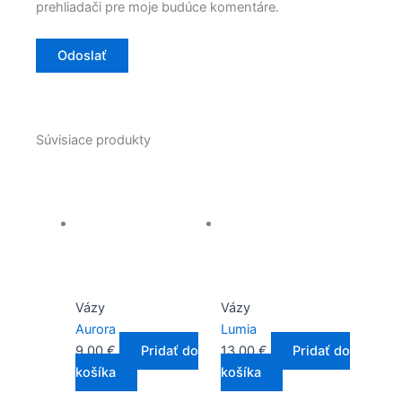
prehliadači pre moje budúce komentáre.
Súvisiace produkty
Vázy
Vázy
Aurora
Lumia
9,00
€
Pridať do
13,00
€
Pridať do
košíka
košíka