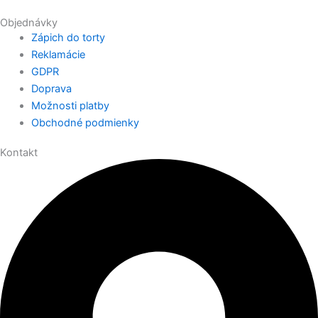
Objednávky
Zápich do torty
Reklamácie
GDPR
Doprava
Možnosti platby
Obchodné podmienky
Kontakt