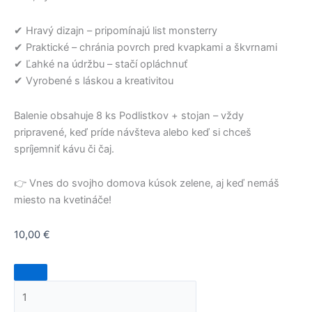
✔ Hravý dizajn – pripomínajú list monsterry
✔ Praktické – chránia povrch pred kvapkami a škvrnami
✔ Ľahké na údržbu – stačí opláchnuť
✔ Vyrobené s láskou a kreativitou
Balenie obsahuje 8 ks Podlistkov + stojan – vždy
pripravené, keď príde návšteva alebo keď si chceš
spríjemniť kávu či čaj.
👉 Vnes do svojho domova kúsok zelene, aj keď nemáš
miesto na kvetináče!
10,00
€