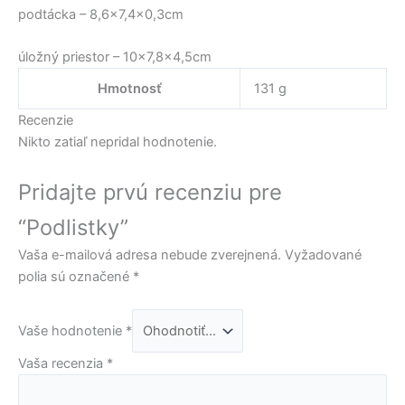
podtácka – 8,6×7,4×0,3cm
úložný priestor – 10×7,8×4,5cm
Hmotnosť
131 g
Recenzie
Nikto zatiaľ nepridal hodnotenie.
Pridajte prvú recenziu pre
“Podlistky”
Vaša e-mailová adresa nebude zverejnená.
Vyžadované
polia sú označené
*
Vaše hodnotenie
*
Vaša recenzia
*