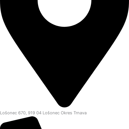
Lošonec 670, 919 04 Lošonec Okres Trnava