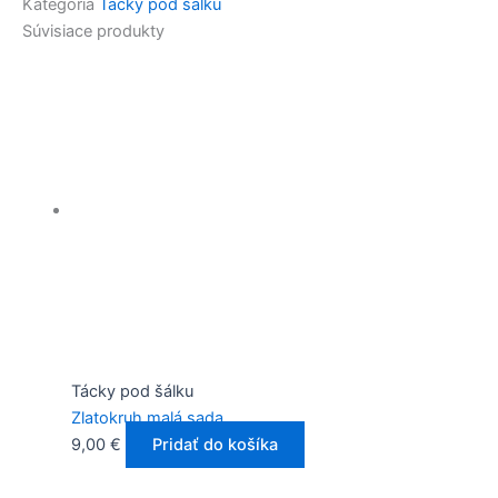
Kategória
Tácky pod šálku
Súvisiace produkty
Tácky pod šálku
Zlatokruh malá sada
9,00
€
Pridať do košíka